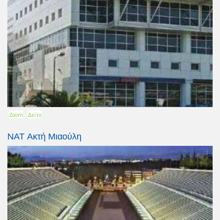
Zoom
Δείτε
ΝΑΤ Ακτή Μιαούλη